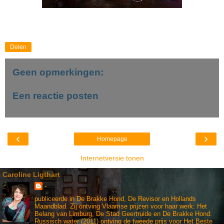
Delen
Geen opmerkingen:
Een reactie posten
‹
›
Homepage
Internetversie tonen
Caroline Ligthart
-
publiceerde in De Brakke Hond, De Revisor en Hollands
Maandblad. Zij ontving Vlaamse prijzen voor haar werk: Het
Belang van Limburg, De Stad Geertruide en De Brakke Hond.
Russisch water (2011) ontving de tweede prijs voor Het Beste