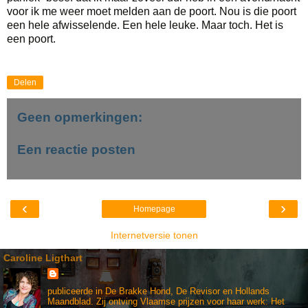
voor ik me weer moet melden aan de poort. Nou is die poort
een hele afwisselende. Een hele leuke. Maar toch. Het is
een poort.
Delen
Geen opmerkingen:
Een reactie posten
‹
›
Homepage
Internetversie tonen
Caroline Ligthart
-
publiceerde in De Brakke Hond, De Revisor en Hollands
Maandblad. Zij ontving Vlaamse prijzen voor haar werk: Het